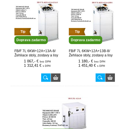
Tip
Tip
Doprava zadarmo
Doprava zadarmo
FB/F 7L 6KW+12A+13A-8/
FB/F 7L 6KW+12A+13B-8/
Žehliace stoly, zostavy a lisy
Žehliace stoly, zostavy a lisy
1 067,- €
1 180,- €
bez DPH
bez DPH
1 312,41 €
1 451,40 €
s DPH
s DPH