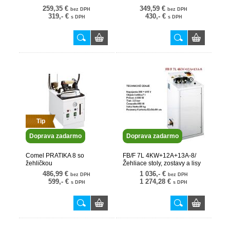
259,35 €
349,59 €
bez DPH
bez DPH
319,- €
430,- €
s DPH
s DPH
Tip
Doprava zadarmo
Doprava zadarmo
Comel PRATIKA 8 so
FB/F 7L 4KW+12A+13A-8/
žehličkou
Žehliace stoly, zostavy a lisy
486,99 €
1 036,- €
bez DPH
bez DPH
599,- €
1 274,28 €
s DPH
s DPH