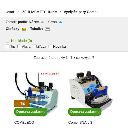
Úvod
ŽEHLIACA TECHNIKA
Vyvíjače pary Comel
Zoradiť podľa:
Názov
Cena
Obrázky
Tabuľka
Na sklade
(0)
Tip
Akcia
Zľava
Novinka
Zobrazené produkty
1 - 7
z celkových
7
Tip
Doprava zadarmo
Doprava zadarmo
COMELECO
Comel SNAIL 3