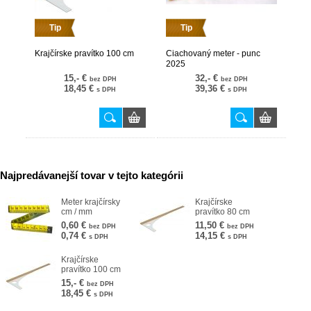
Tip
Tip
Krajčírske pravítko 100 cm
Ciachovaný meter - punc
2025
15,- €
32,- €
bez DPH
bez DPH
18,45 €
39,36 €
s DPH
s DPH
Najpredávanejší tovar v tejto kategórii
Meter krajčírsky
Krajčírske
cm / mm
pravítko 80 cm
0,60 €
11,50 €
bez DPH
bez DPH
0,74 €
14,15 €
s DPH
s DPH
Krajčírske
pravítko 100 cm
15,- €
bez DPH
18,45 €
s DPH