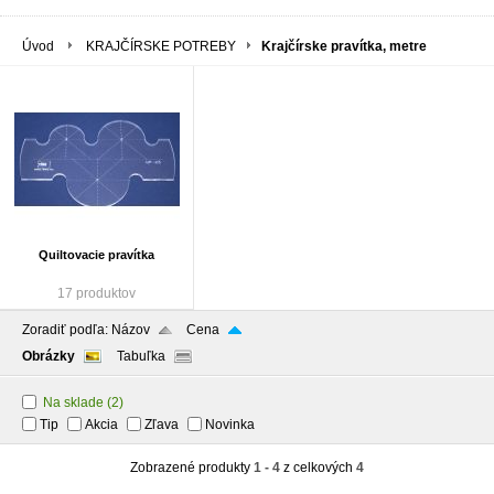
Úvod
KRAJČÍRSKE POTREBY
Krajčírske pravítka, metre
Quiltovacie pravítka
17 produktov
Zoradiť podľa:
Názov
Cena
Obrázky
Tabuľka
Na sklade
(2)
Tip
Akcia
Zľava
Novinka
Zobrazené produkty
1 - 4
z celkových
4