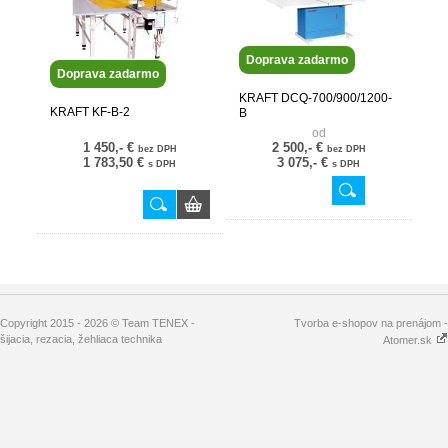
Doprava zadarmo
Doprava zadarmo
KRAFT DCQ-700/900/1200-
KRAFT KF-B-2
B
od
1 450,- €
2 500,- €
bez DPH
bez DPH
1 783,50 €
3 075,- €
s DPH
s DPH
Copyright 2015 - 2026 © Team TENEX -
Tvorba e-shopov na prenájom -
šijacia, rezacia, žehliaca technika
Atomer.sk