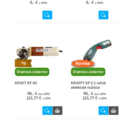
0,- €
0,- €
s DPH
s DPH
Tip
Doprava zadarmo
Doprava zadarmo
KRAFT KF-65
KRAFFT KF-C1 ručné
elektrické nožnice
99,- €
99,- €
bez DPH
bez DPH
121,77 €
121,77 €
s DPH
s DPH
Nové