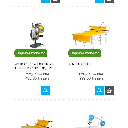
Doprava zadarmo
Doprava zadarmo
Vertikálna rezačka KRAFT
KRAFT KF-B-1
KF550 5", 6", 8", 10", 12"
395,- €
650,- €
bez DPH
bez DPH
485,85 €
799,50 €
s DPH
s DPH