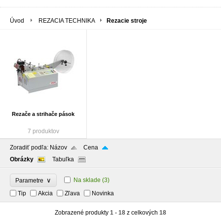
Úvod
REZACIA TECHNIKA
Rezacie stroje
Rezače a strihače pások
7 produktov
Zoradiť podľa:
Názov
Cena
Obrázky
Tabuľka
∨
Na sklade
(3)
Parametre
Tip
Akcia
Zľava
Novinka
Zobrazené produkty
1 - 18
z celkových
18