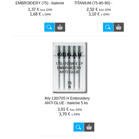
EMBROIDERY (75) - balenie
TITANIUM (75-80-90) -
5 ks
balenie 5 ks
1,37 €
2,52 €
bez DPH
bez DPH
1,68 €
3,10 €
s DPH
s DPH
Ihly 130/705 H Embroidery
ANTI GLUE - balenie 5 ks
3,01 €
bez DPH
3,70 €
s DPH