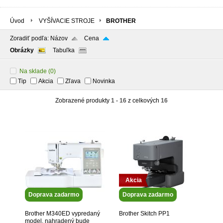
Úvod
VYŠÍVACIE STROJE
BROTHER
Zoradiť podľa:
Názov
Cena
Obrázky
Tabuľka
Na sklade
(0)
Tip
Akcia
Zľava
Novinka
Zobrazené produkty
1 - 16
z celkových
16
Akcia
Doprava zadarmo
Doprava zadarmo
Brother M340ED vypredaný
Brother Skitch PP1
model, nahradený bude