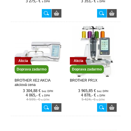
3 275,- €
3 353,- €
s DPH
s DPH
Nové
Akcia
Akcia
Doprava zadarmo
Doprava zadarmo
BROTHER XE2 AKCIA
BROTHER PR1X
akciová cena
3 304,88 €
3 965,85 €
bez DPH
bez DPH
4 065,- €
4 878,- €
s DPH
s DPH
4 599,- €
5 424,- €
s DPH
s DPH