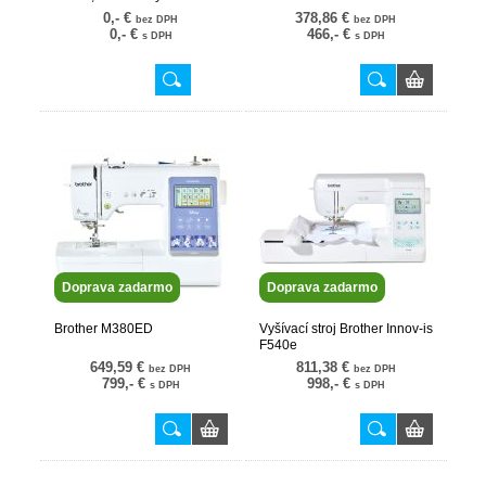
čoskoro
0,- €
378,86 €
bez DPH
bez DPH
0,- €
466,- €
s DPH
s DPH
Doprava zadarmo
Doprava zadarmo
Brother M380ED
Vyšívací stroj Brother Innov-is
F540e
649,59 €
811,38 €
bez DPH
bez DPH
799,- €
998,- €
s DPH
s DPH