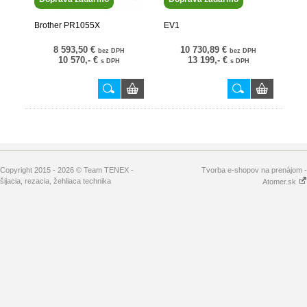
Brother PR1055X
EV1
8 593,50 €
10 730,89 €
bez DPH
bez DPH
10 570,- €
13 199,- €
s DPH
s DPH
Nové
Copyright 2015 - 2026 © Team TENEX -
Tvorba e-shopov na prenájom -
šijacia, rezacia, žehliaca technika
Atomer.sk