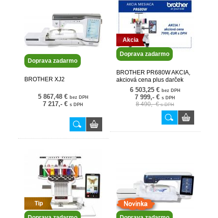
Akcia
Doprava zadarmo
Doprava zadarmo
BROTHER PR680W AKCIA,
BROTHER XJ2
akciová cena plus darček
PRCF3 rám na čapice teraz k
6 503,25 €
bez DPH
stroju zdarma
5 867,48 €
7 999,- €
bez DPH
s DPH
7 217,- €
8 490,- €
s DPH
s DPH
Tip
Doprava zadarmo
Doprava zadarmo