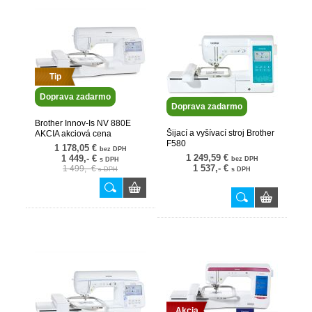
Tip
Doprava zadarmo
Doprava zadarmo
Brother Innov-Is NV 880E
Šijací a vyšívací stroj Brother
AKCIA akciová cena
F580
1 178,05 €
bez DPH
1 249,59 €
1 449,- €
bez DPH
s DPH
1 537,- €
1 499,- €
s DPH
s DPH
Akcia