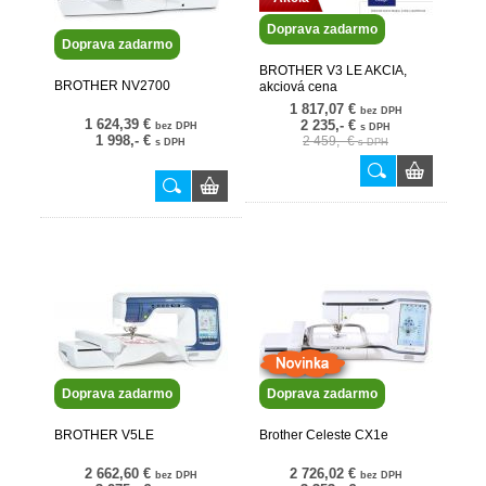
Doprava zadarmo
Doprava zadarmo
BROTHER V3 LE AKCIA,
BROTHER NV2700
akciová cena
1 817,07 €
bez DPH
1 624,39 €
2 235,- €
bez DPH
s DPH
1 998,- €
2 459,- €
s DPH
s DPH
Doprava zadarmo
Doprava zadarmo
BROTHER V5LE
Brother Celeste CX1e
2 662,60 €
2 726,02 €
bez DPH
bez DPH