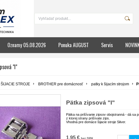
Oznamy 05.08.2026
Ponuka AUGUST
Servis
NOVIN
psová "I"
ŠIJACIE STROJE
BROTHER pre domácnosť
patky k šijacím strojom
P
Pätka zipsová "I"
Pätka na prišívanie zipsov obojstranná - dá sa p
z ktorej strany prišívate zips.
Vhodná pre domáce šijacie stroje Silver.
1,95 €
bez DPH