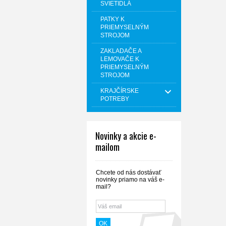
SVIETIDLÁ
PATKY K
PRIEMYSELNÝM
STROJOM
ZAKLADAČE A
LEMOVAČE K
PRIEMYSELNÝM
STROJOM
KRAJČÍRSKE
POTREBY
Novinky a akcie e-
mailom
Chcete od nás dostávať
novinky priamo na váš e-
mail?