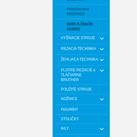
Príslušenstvo
BROTHER
patky k šijacím
strojom
VYŠÍVACIE STROJE
REZACIA TECHNIKA
ŽEHLIACA TECHNIKA
PLOTRE REZACIE a
TLAČIARNE
BROTHER
POUŽITÉ STROJE
NOŽNICE
FIGURÍNY
STOLIČKY
IHLY