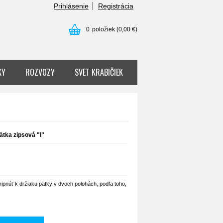
Prihlásenie
Registrácia
0
položiek
(0,00 €)
KY
ROZVOZY
SVET KRABIČIEK
ätka zipsová "I"
ripnúť k držiaku pätky v dvoch polohách, podľa toho,