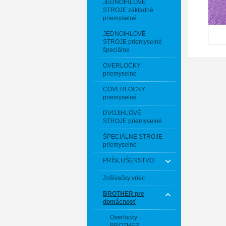
JEDNOIHLOVÉ
STROJE základné
priemyselné
JEDNOIHLOVÉ
STROJE priemyselné
špeciálne
OVERLOCKY
priemyselné
COVERLOCKY
priemyselné
DVOJIHLOVÉ
STROJE priemyselné
ŠPECIÁLNE STROJE
priemyselné
PRÍSLUŠENSTVO
Zošívačky vriec
BROTHER pre
domácnosť
Overlocky
BROTHER