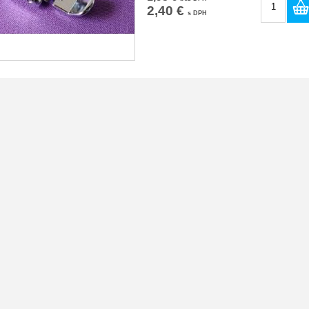
2,40 €
s DPH