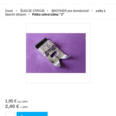
Úvod
ŠIJACIE STROJE
BROTHER pre domácnosť
patky k
šijacím strojom
Pätka univerzálna "J"
1,95 €
bez DPH
2,40 €
s DPH