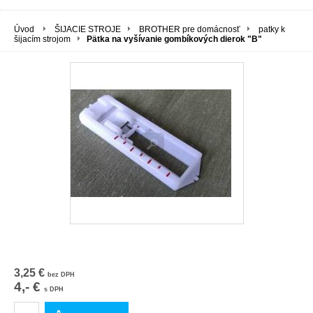
Úvod
ŠIJACIE STROJE
BROTHER pre domácnosť
patky k
šijacím strojom
Pätka na vyšívanie gombíkových dierok "B"
3,25 €
bez DPH
4,- €
s DPH