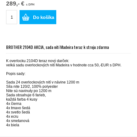
289,- €
s DPH
Do košíka
BROTHER 2104D AKCIA, sada nití Madeira teraz k stroju zdarma
K overlocku 2104D teraz nový darček:
velká sadu overlockových nití Madeira v hodnote cca 50,-EUR s DPH.
Popis sady:
Sada 24 overlockových nití v návine 1200 m
Síla nite 120/2, 100% polyester
Nite sú navinuty po 1200 m
Sada obsahuje 6 farieb,
každá farba 4 kusy
4x čierna
4x tmavo šedá
4x svetlo šedá
4x ecru
4x smetanová
4x biela