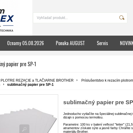
Oznamy 05.08.2026
Ponuka AUGUST
Servis
NOVIN
ný papier pre SP-1
PLOTRE REZACIE a TLAČIARNE BROTHER
Príslušentstvo k rezacím plotr
m
sublimačný papier pre SP-1
sublimačný papier pre SP
Jednoducho vytlačíte na špeciálnej sublimačnej 
dizajn s pomocou termolisu.
Parametre:
100 ks v balení
veľkosť "letter" (21,
atramentov získate sýte a jasné farby
Chráňte s
materiálu Brother.