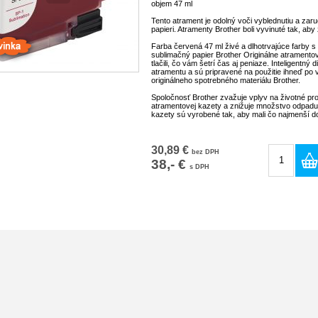
objem 47 ml
Tento atrament je odolný voči vyblednutiu a zaruč
papieri.
Atramenty Brother boli vyvinuté tak, aby z
Farba červená
47 ml
živé a dlhotrvajúce farby s
sublimačný papier Brother
Originálne atramento
tlačili, čo vám šetrí čas aj peniaze.
Inteligentný 
atramentu a sú pripravené na použitie ihneď po 
originálneho spotrebného materiálu Brother.
Spoločnosť Brother zvažuje vplyv na životné pro
atramentovej kazety a znižuje množstvo odpadu
kazety sú vyrobené tak, aby mali čo najmenší do
Nové
30,89 €
bez DPH
38,- €
s DPH