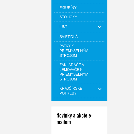
FIGURÍNY
STOLIČKY
IHLY
SVIETIDLÁ
PATKY K
PRIEMYSELNÝM
STROJOM
ZAKLADAČE A
LEMOVAČE K
PRIEMYSELNÝM
STROJOM
KRAJČÍRSKE
POTREBY
Novinky a akcie e-
mailom