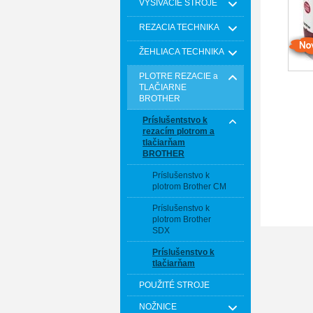
VYŠÍVACIE STROJE
REZACIA TECHNIKA
ŽEHLIACA TECHNIKA
PLOTRE REZACIE a
TLAČIARNE
BROTHER
Príslušentstvo k
rezacím plotrom a
tlačiarňam
BROTHER
Príslušenstvo k
plotrom Brother CM
Príslušenstvo k
plotrom Brother
SDX
Príslušenstvo k
tlačiarňam
POUŽITÉ STROJE
NOŽNICE