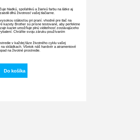
uje hladkú, spoľahlivú a žiarivú farbu na látke aj
aistili dlhú životnosť vašej tlačiarne.
 vysokou stálosťou pri praní.
vhodné pre tlač na
vé kazety Brother sú prísne testované, aby perfektne
dizajn kaziet umožňuje plnú viditeľnosť zostávajúceho
vybalení.
Chráňte svoju záruku používaním
stredie v každej fáze životného cyklu vašej
 na skládkach.
Všetok náš hardvér a atramentové
pad na životné prostredie.
Do košíka