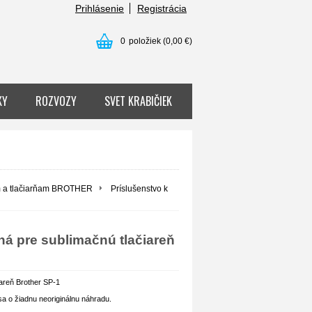
Prihlásenie
Registrácia
0
položiek
(0,00 €)
KY
ROZVOZY
SVET KRABIČIEK
om a tlačiarňam BROTHER
Príslušenstvo k
á pre sublimačnú tlačiareň
areň Brother SP-1
sa o žiadnu neoriginálnu náhradu.