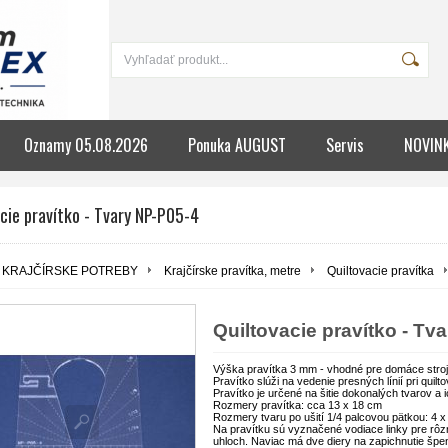
Oznamy 05.08.2026
Ponuka AUGUST
Servis
NOVIN
cie pravítko - Tvary NP-P05-4
KRAJČÍRSKE POTREBY
Krajčírske pravítka, metre
Quiltovacie pravítka
Quiltovacie pravítko - Tv
Výška pravítka 3 mm - vhodné pre domáce stro
Pravítko slúži na vedenie presných línií pri quil
Pravítko je určené na šitie dokonalých tvarov a 
Rozmery pravítka: cca 13 x 18 cm
Rozmery tvaru po ušití 1/4 palcovou pätkou: 4 x
Na pravítku sú vyznačené vodiace linky pre rôzn
uhloch. Naviac má dve diery na zapichnutie špe