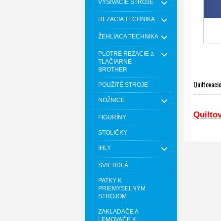
VYŠÍVACIE STROJE
REZACIA TECHNIKA
ŽEHLIACA TECHNIKA
PLOTRE REZACIE a
TLAČIARNE
BROTHER
Quiltovaci
POUŽITÉ STROJE
NOŽNICE
Quilto
FIGURÍNY
STOLIČKY
IHLY
SVIETIDLÁ
PATKY K
PRIEMYSELNÝM
STROJOM
ZAKLADAČE A
LEMOVAČE K