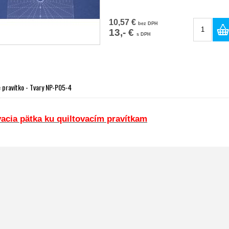
10,57 €
bez DPH
13,- €
s DPH
e pravítko - Tvary NP-P05-4
vacia pätka ku quiltovacím pravítkam