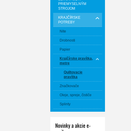
PRIEMYSELNÝM
STROJOM
KRAJČÍRSKE
POTREBY
Nite
Drobnosti
Papier
Krajčírske pravítka,
metre
Quiltovacie
pravítka
Značkovače
Oleje, spreje, čističe
Splinty
Novinky a akcie e-