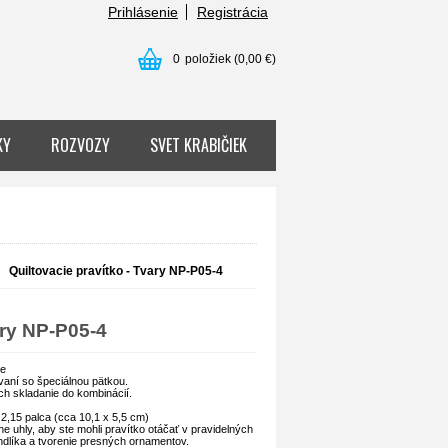
Prihlásenie
Registrácia
0
položiek
(0,00 €)
KY
ROZVOZY
SVET KRABIČIEK
Quiltovacie pravítko - Tvary NP-P05-4
ary NP-P05-4
je
tovaní so špeciálnou pätkou.
ich skladanie do kombinácií.
 2,15 palca (cca 10,1 x 5,5 cm)
e uhly, aby ste mohli pravítko otáčať v pravidelných
ndlíka a tvorenie presných ornamentov.