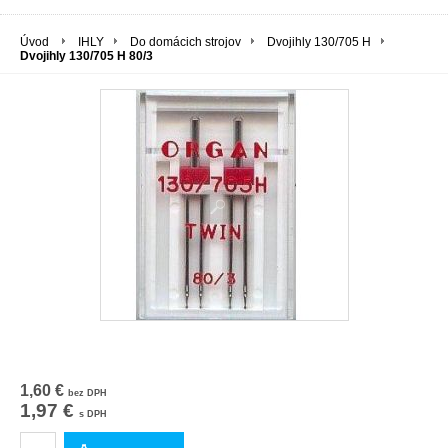
Úvod
IHLY
Do domácich strojov
Dvojihly 130/705 H
Dvojihly 130/705 H 80/3
1,60 €
bez DPH
1,97 €
s DPH